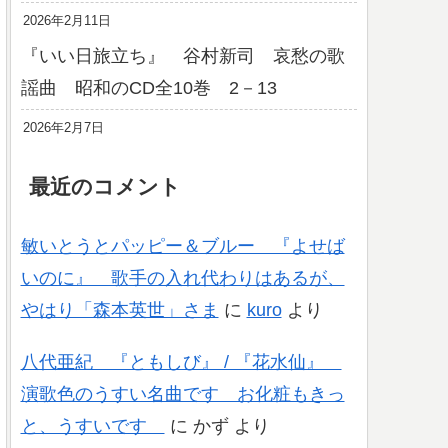
2026年2月11日
『いい日旅立ち』 谷村新司 哀愁の歌
謡曲 昭和のCD全10巻 2－13
2026年2月7日
最近のコメント
敏いとうとパッピー＆ブルー 『よせば
いのに』 歌手の入れ代わりはあるが、
やはり「森本英世」さま
に
kuro
より
八代亜紀 『ともしび』 / 『花水仙』
演歌色のうすい名曲です お化粧もきっ
と、うすいです
に
かず
より