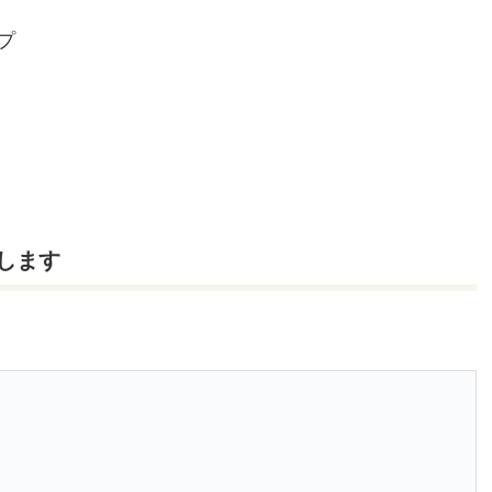
プ
します