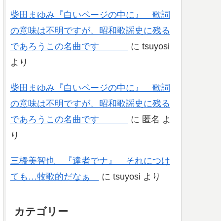
柴田まゆみ『白いページの中に』 歌詞
の意味は不明ですが、昭和歌謡史に残る
であろうこの名曲です
に
tsuyosi
より
柴田まゆみ『白いページの中に』 歌詞
の意味は不明ですが、昭和歌謡史に残る
であろうこの名曲です
に
匿名
よ
り
三橋美智也 『達者でナ』 それにつけ
ても…牧歌的だなぁ
に
tsuyosi
より
カテゴリー