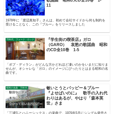
歌謡曲 昭和のCD全10巻 1-
11
1978年に「渡辺真知子」さんは、初めて会社サイドから何も制約を
受けることなく、この『ブルー』をリリースしました
『学生街の喫茶店』ガロ
70年代 フォーク・ロック
（GARO） 哀愁の歌謡曲 昭和
のCD全10巻 1-5
「ボブ・ディラン」がどんな方かどれほど凄いのかをいまだに知りま
せんが、オシャレな「ガロ」のイメージにぴったりとはまる昭和の名
曲です。
敏いとうとパッピー＆ブルー
昭和の名曲 70年代
『よせばいのに』 歌手の入れ代
わりはあるが、やはり「森本英
世」さま
「三浦弘とハニーシックス」の楽曲で、1976年5月にシングル発売さ