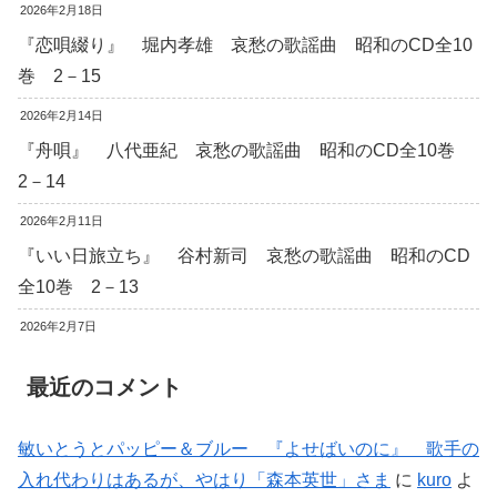
2026年2月18日
『恋唄綴り』 堀内孝雄 哀愁の歌謡曲 昭和のCD全10
巻 2－15
2026年2月14日
『舟唄』 八代亜紀 哀愁の歌謡曲 昭和のCD全10巻
2－14
2026年2月11日
『いい日旅立ち』 谷村新司 哀愁の歌謡曲 昭和のCD
全10巻 2－13
2026年2月7日
最近のコメント
敏いとうとパッピー＆ブルー 『よせばいのに』 歌手の
入れ代わりはあるが、やはり「森本英世」さま
に
kuro
よ