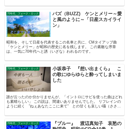
が入り、〈これでもか〉と哀愁とともに鳴り響きます。
バズ（BUZZ) ケンとメリー～愛
70年代 フォーク・ロック
と風のように～「日産スカイライ
ン」
昭和を、そして日産を代表するこの名車と共に、CMタイアップ曲
「ケンとメリー」が昭和の歴史に名を残します。 この素敵な序章
は、一気に70年代へと誘（いざな）われるのです。
小坂恭子 『想い出まくら』 こ
70年代 フォーク・ロック
の歌にゆらゆらと酔ってしまいま
した
誰が云ったのか分かりませんが、「イントロにサビを使った曲はどれ
も素晴らしい」 この説は、間違いありませんでした。 リフレインの
ように続く ”ねぇあなたここに来て” との甘くも哀しい囁（ささ
や）きを、体験ください。
『ブルー』 渡辺真知子 哀愁の
70年代 フォーク・ロック