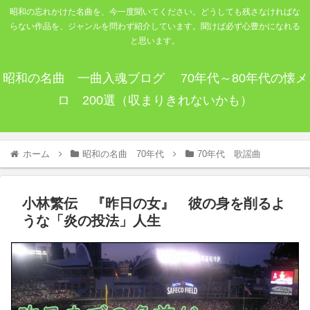
昭和の忘れかけた名曲を、今一度聞いてください。どうしても残さなければな
らない作品を、ジャンルを問わず紹介しています。聞けば必ず心豊かになれる
と思います。
昭和の名曲 一曲入魂ブログ 70年代～80年代の懐メ
ロ 200選（収まりきれないかも）
ホーム
昭和の名曲 70年代
70年代 歌謡曲
小林繁伝 『昨日の女』 彼の身を削るよ
うな「炎の投法」人生