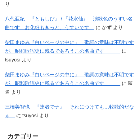
り
八代亜紀 『ともしび』 / 『花水仙』 演歌色のうすい名
曲です お化粧もきっと、うすいです
に
かず
より
柴田まゆみ『白いページの中に』 歌詞の意味は不明です
が、昭和歌謡史に残るであろうこの名曲です
に
tsuyosi
より
柴田まゆみ『白いページの中に』 歌詞の意味は不明です
が、昭和歌謡史に残るであろうこの名曲です
に
匿
名
より
三橋美智也 『達者でナ』 それにつけても…牧歌的だな
ぁ
に
tsuyosi
より
カテゴリー