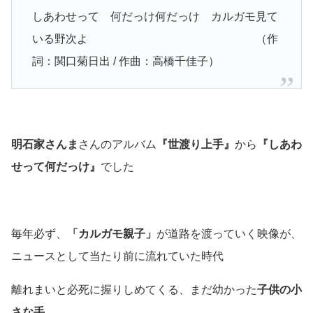
しあわせって 何だっけ何だっけ カルガモ見て
いる野次よ
（作
詞：関口菊日出 / 作曲：高橋千佳子）
明石家さんま
さんのアルバム
『世渡り上手』
から
『しあわ
せって何だっけ』
でした
毎年必ず、
「カルガモ親子」
が道路を渡っていく映像が、
ニュースとして当たり前に流れていた時代
離れまいと必死に握りしめてくる、まだ幼かった
子供の小
さな手