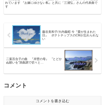
れています 『お嫁にゆけない私』と共に「三浦弘」さんの代表曲で
す
藤谷美和子/大内義昭 今『愛が生まれた
日』 ポテトチップスのCMが忘れられな
い
二葉百合子の曲 『岸壁の母』 ”とどか
ぬ願いを”浪曲調で切々と…
コメント
コメントを書き込む