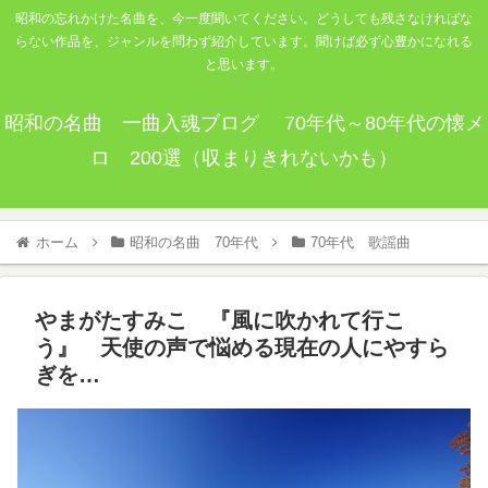
昭和の忘れかけた名曲を、今一度聞いてください。どうしても残さなければな
らない作品を、ジャンルを問わず紹介しています。聞けば必ず心豊かになれる
と思います。
昭和の名曲 一曲入魂ブログ 70年代～80年代の懐メ
ロ 200選（収まりきれないかも）
ホーム
昭和の名曲 70年代
70年代 歌謡曲
やまがたすみこ 『風に吹かれて行こ
う』 天使の声で悩める現在の人にやすら
ぎを…