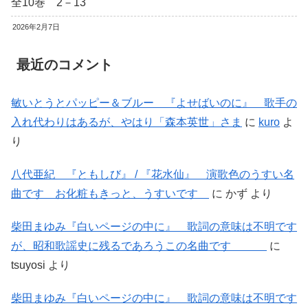
全10巻 2－13
2026年2月7日
最近のコメント
敏いとうとパッピー＆ブルー 『よせばいのに』 歌手の
入れ代わりはあるが、やはり「森本英世」さま
に
kuro
よ
り
八代亜紀 『ともしび』 / 『花水仙』 演歌色のうすい名
曲です お化粧もきっと、うすいです
に
かず
より
柴田まゆみ『白いページの中に』 歌詞の意味は不明です
が、昭和歌謡史に残るであろうこの名曲です
に
tsuyosi
より
柴田まゆみ『白いページの中に』 歌詞の意味は不明です