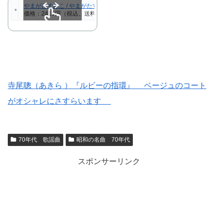
やまがたすみこ / やまがたすみこ ゴールデン★ベスト [CD]
価格：2410円（税込、送料別)
(2022/5/21時点)
スクロールできます
寺尾聰（あきら ）『ルビーの指環』 ベージュのコート
がオシャレにさすらいます
70年代 歌謡曲
昭和の名曲 70年代
スポンサーリンク