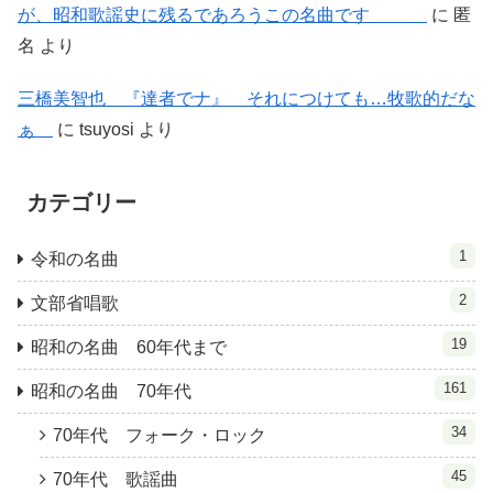
が、昭和歌謡史に残るであろうこの名曲です
に
匿
名
より
三橋美智也 『達者でナ』 それにつけても…牧歌的だな
ぁ
に
tsuyosi
より
カテゴリー
1
令和の名曲
2
文部省唱歌
19
昭和の名曲 60年代まで
161
昭和の名曲 70年代
34
70年代 フォーク・ロック
45
70年代 歌謡曲