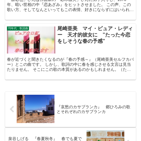
年、暗い世相の中『恋あざみ』をヒットさせました。 この声、この
歌い方、そしてなんといってもこの表情、好きにならずにはいられま
せん。
尾崎亜美 マイ・ピュア・レディ
70年代 歌謡曲
ー 天才的彼女に ”たった今恋
をしそうな春の予感”
春が近づくと聞きたくなるのが『春の予感～』（尾崎亜美セルフカバ
ー）とこの曲です。 しかし、歌詞の中に春を感じさせる文言は見当
たりません。 そこにこの歌の本質があるのかもしれません。（たぶ
んありません）
『哀愁のカサブランカ』 郷ひろみの歌
とそれぞれのカサブランカ
泉谷しげる 『春夏秋冬』 春でも夏で