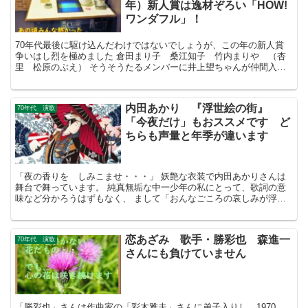
年）新人賞は逸材ぞろい「HOW!
ワンダフル」！
70年代最後に駆け込んだわけではないでしょうが、この年の新人賞
争いはし烈を極めました 倉田まり子 桑江知子 竹内まりや （杏
里 松原のぶえ） そうそうたるメンバーに井上望ちゃんが仲間入り
しています
内田あかり 『浮世絵の街』
70年代 演歌
「今夜だけ」もおススメです ど
ちらも声量と年季が違います
「夜の香りを しみこませ・・・」 妖艶な衣装で内田あかりさんは
舞台で舞っています。 純真無垢な中一少年の私にとって、歌詞の意
味など分かろうはずもなく、 まして「おんなごころの哀しみが浮世
絵に．．．」などと言われましても。 昭和の名作、昭和の哀愁が漂
います。
恋あざみ 歌手・勝彩也 森進一
70年代 演歌
さんにも負けていません
「勝彩也」さんは作曲家の「彩木雅夫」さんに弟子入りし、1970