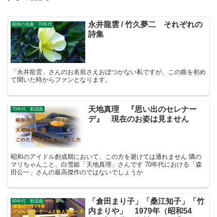
永井龍雲 / 竹久夢二 それぞれの
昭和の名曲 70年代
詩集
「永井龍雲」さんのお名前さえおぼつかない私ですが、この曲を初め
て聞いた時からファンとなります。
天地真理 『思い出のセレナー
70年代 歌謡曲
デ』 現在のお姿は見ません
昭和のアイドル創成期において、この方を避けては通れません 隣の
マリちゃんこと、白雪姫「天地真理」さんです 70年代における「森
田公一」さんの最高傑作のではないでしょうか
「倉田まり子」「桑江知子」「竹
80年代 歌謡曲
内まりや」 1979年（昭和54