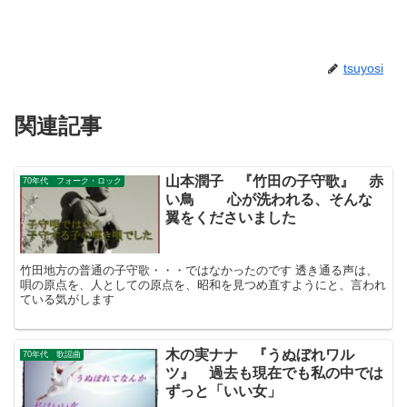
tsuyosi
関連記事
山本潤子 『竹田の子守歌』 赤
70年代 フォーク・ロック
い鳥 心が洗われる、そんな
翼をくださいました
竹田地方の普通の子守歌・・・ではなかったのです 透き通る声は、
唄の原点を、人としての原点を、昭和を見つめ直すようにと、言われ
ている気がします
木の実ナナ 『うぬぼれワル
70年代 歌謡曲
ツ』 過去も現在でも私の中では
ずっと「いい女」