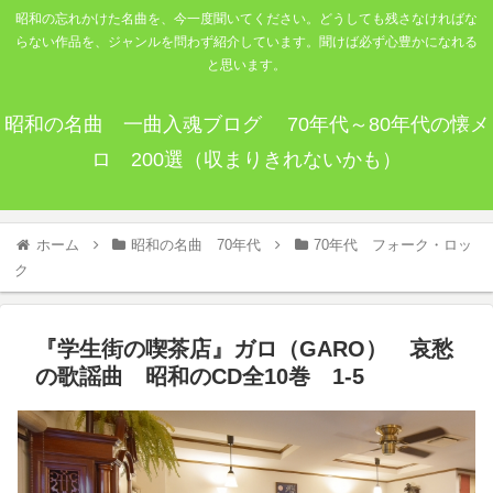
昭和の忘れかけた名曲を、今一度聞いてください。どうしても残さなければな
らない作品を、ジャンルを問わず紹介しています。聞けば必ず心豊かになれる
と思います。
昭和の名曲 一曲入魂ブログ 70年代～80年代の懐メ
ロ 200選（収まりきれないかも）
ホーム
昭和の名曲 70年代
70年代 フォーク・ロッ
ク
『学生街の喫茶店』ガロ（GARO） 哀愁
の歌謡曲 昭和のCD全10巻 1-5