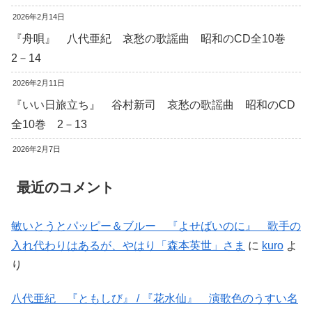
2026年2月14日
『舟唄』 八代亜紀 哀愁の歌謡曲 昭和のCD全10巻
2－14
2026年2月11日
『いい日旅立ち』 谷村新司 哀愁の歌謡曲 昭和のCD
全10巻 2－13
2026年2月7日
最近のコメント
敏いとうとパッピー＆ブルー 『よせばいのに』 歌手の
入れ代わりはあるが、やはり「森本英世」さま
に
kuro
よ
り
八代亜紀 『ともしび』 / 『花水仙』 演歌色のうすい名