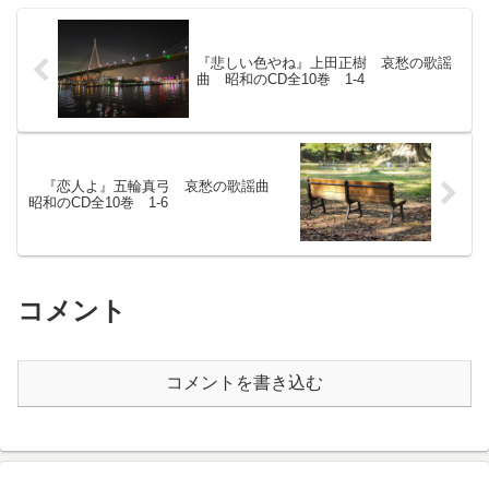
た部屋には・・・
『悲しい色やね』上田正樹 哀愁の歌謡
曲 昭和のCD全10巻 1-4
『恋人よ』五輪真弓 哀愁の歌謡曲
昭和のCD全10巻 1-6
コメント
コメントを書き込む