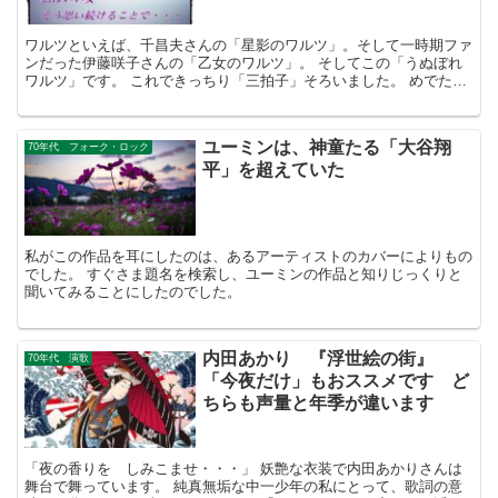
ワルツといえば、千昌夫さんの「星影のワルツ」。そして一時期ファ
ンだった伊藤咲子さんの「乙女のワルツ」。 そしてこの「うぬぼれ
ワルツ」です。 これできっちり「三拍子」そろいました。 めでた
し、めでたし！です。
ユーミンは、神童たる「大谷翔
70年代 フォーク・ロック
平」を超えていた
私がこの作品を耳にしたのは、あるアーティストのカバーによりもの
でした。 すぐさま題名を検索し、ユーミンの作品と知りじっくりと
聞いてみることにしたのでした。
内田あかり 『浮世絵の街』
70年代 演歌
「今夜だけ」もおススメです ど
ちらも声量と年季が違います
「夜の香りを しみこませ・・・」 妖艶な衣装で内田あかりさんは
舞台で舞っています。 純真無垢な中一少年の私にとって、歌詞の意