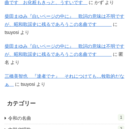
曲です お化粧もきっと、うすいです
に
かず
より
柴田まゆみ『白いページの中に』 歌詞の意味は不明です
が、昭和歌謡史に残るであろうこの名曲です
に
tsuyosi
より
柴田まゆみ『白いページの中に』 歌詞の意味は不明です
が、昭和歌謡史に残るであろうこの名曲です
に
匿
名
より
三橋美智也 『達者でナ』 それにつけても…牧歌的だな
ぁ
に
tsuyosi
より
カテゴリー
1
令和の名曲
2