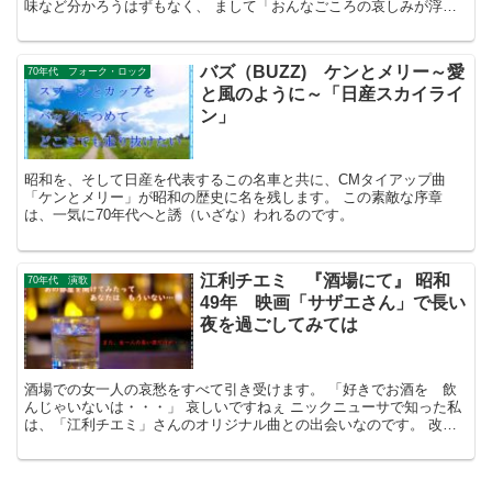
味など分かろうはずもなく、 まして「おんなごころの哀しみが浮世
絵に．．．」などと言われましても。 昭和の名作、昭和の哀愁が漂
います。
バズ（BUZZ) ケンとメリー～愛
70年代 フォーク・ロック
と風のように～「日産スカイライ
ン」
昭和を、そして日産を代表するこの名車と共に、CMタイアップ曲
「ケンとメリー」が昭和の歴史に名を残します。 この素敵な序章
は、一気に70年代へと誘（いざな）われるのです。
江利チエミ 『酒場にて』 昭和
70年代 演歌
49年 映画「サザエさん」で長い
夜を過ごしてみては
酒場での女一人の哀愁をすべて引き受けます。 「好きでお酒を 飲
んじゃいないは・・・」 哀しいですねぇ ニックニューサで知った私
は、「江利チエミ」さんのオリジナル曲との出会いなのです。 改め
て彼女の歌い方を聴くと、深い 深すぎます そして哀しすぎます。
気持ちの入りようがハンパないのです。 女の人が一人家に帰って
も そう、ただ暗い闇が待っているだけなのです。 愛の香りも消え