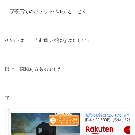
「喫茶店でのポケットベル」と とく
その心は 「勘違いがはなはだしい」
以上、昭和あるあるでした
了
哀愁の歌謡曲 泣かせて 涙そうそ
価格：31,680円（税込、送料
楽