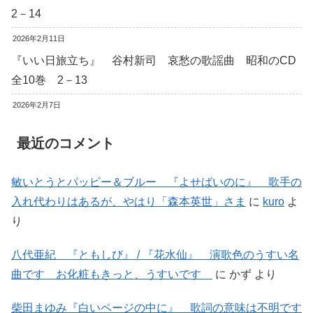
2－14
2026年2月11日
『いい日旅立ち』 谷村新司 哀愁の歌謡曲 昭和のCD
全10巻 2－13
2026年2月7日
最近のコメント
敏いとうとパッピー＆ブルー 『よせばいのに』 歌手の
入れ代わりはあるが、やはり「森本英世」さま
に
kuro
よ
り
八代亜紀 『ともしび』 / 『花水仙』 演歌色のうすい名
曲です お化粧もきっと、うすいです
に
かず
より
柴田まゆみ『白いページの中に』 歌詞の意味は不明です