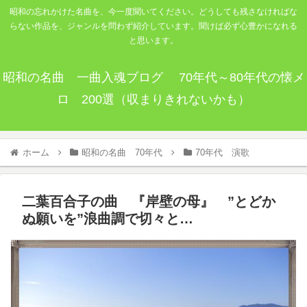
昭和の忘れかけた名曲を、今一度聞いてください。どうしても残さなければな
らない作品を、ジャンルを問わず紹介しています。聞けば必ず心豊かになれる
と思います。
昭和の名曲 一曲入魂ブログ 70年代～80年代の懐メ
ロ 200選（収まりきれないかも）
ホーム
昭和の名曲 70年代
70年代 演歌
二葉百合子の曲 『岸壁の母』 ”とどか
ぬ願いを”浪曲調で切々と…