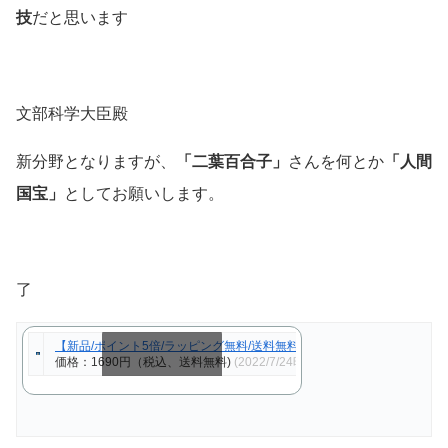
技
だと思います
文部科学大臣殿
新分野となりますが、
「二葉百合子」
さんを何とか
「人間
国宝」
としてお願いします。
了
【新品/ポイント5倍/ラッピング無料/送料無料】二葉百合子 ベスト CD2
価格：1690円（税込、送料無料)
(2022/7/24時点)
スクロールできます