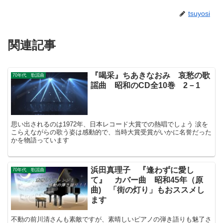
tsuyosi
関連記事
『喝采』ちあきなおみ 哀愁の歌
70年代 歌謡曲
謡曲 昭和のCD全10巻 2－1
思い出されるのは1972年、日本レコード大賞での熱唱でしょう 涙を
こらえながらの歌う姿は感動的で、当時大賞受賞がいかに名誉だった
かを物語っています
浜田真理子 『逢わずに愛し
70年代 歌謡曲
て』 カバー曲 昭和45年（原
曲) 「街の灯り」もおススメし
ます
不動の前川清さんも素敵ですが、素晴しいピアノの弾き語りも魅了さ