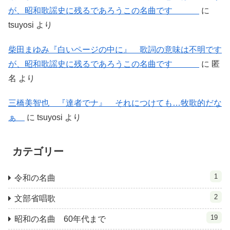
が、昭和歌謡史に残るであろうこの名曲です
に
tsuyosi
より
柴田まゆみ『白いページの中に』 歌詞の意味は不明です
が、昭和歌謡史に残るであろうこの名曲です
に
匿
名
より
三橋美智也 『達者でナ』 それにつけても…牧歌的だな
ぁ
に
tsuyosi
より
カテゴリー
1
令和の名曲
2
文部省唱歌
19
昭和の名曲 60年代まで