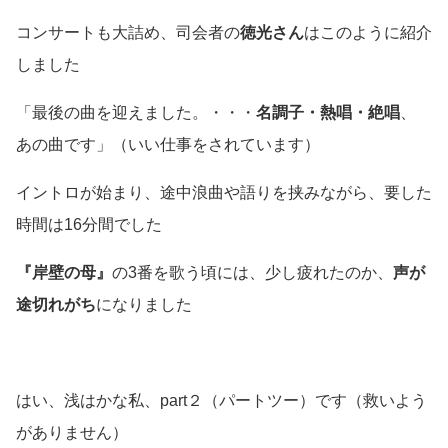
コンサートも大詰め、司会者の
徳光さん
はこのように紹介
しました
「最後の曲を迎えました。・・・
名調子・熱唱・絶唱
、
あの曲です」
（いい仕事をされています）
イントロが始まり、途中浪曲や語りを挟みながら、要した
時間は16分間でした
『岸壁の母』
の3番を歌う頃には、少し疲れたのか、
声が
途切れがち
になりました
はい、浅はかな私、part２（パートツー）です
（救いよう
がありません）