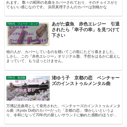
れます。 数々の昭和の名曲をカバーされており、そのチョイスがと
てもいい感じなのです。 浜田真理子さんのカバーは別格かな
あがた森魚 赤色エレジー 引退
70年代 フォーク・ロック
されたら「幸子の幸」を見つけて
下さい
他の人が、カバーしているのを聴いてこの歌にたどり着きました。
しかし、この『赤色エレジー』オリジナル盤、予想をはるかに超えし
まっていて、もうほっとけません。
渚ゆう子 京都の恋 ベンチャー
70年代 歌謡曲
ズのインストゥルメンタル曲
万博記念曲用として発売された、ベンチャーズのインストゥルメンタ
ル曲（Kyoto Doll)のカバーだった「京都の恋」 懐かしいというよ
り、令和になって70年代の新しいサウンドに触れた感動のほうが強
いのです