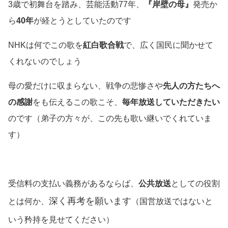
3歳で初舞台を踏み、芸能活動77年、
『岸壁の母』
発売か
ら
40年
が経とうとしていたのです
NHKは何でこの歌を
紅白歌合戦
で、広く国民に聞かせて
くれないのでしょう
母の愛だけに収まらない、戦争の悲惨さや
先人の方たちへ
の感謝
をも伝えるこの歌こそ、
毎年放送していただきたい
のです
（弟子の方々が、この先も歌い継いでくれていま
す）
受信料の支払い義務があるならば、
公共放送
としての役割
深く再考を願います
とは何か、
（国営放送ではないと
いう矜持を見せてください）