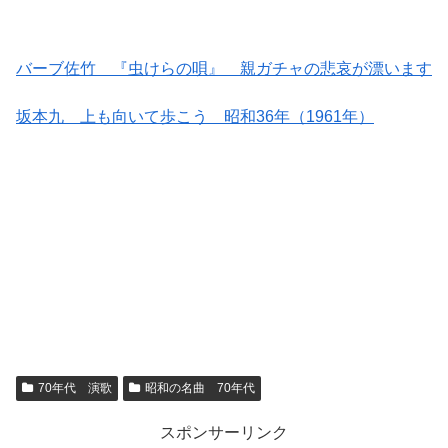
バーブ佐竹 『虫けらの唄』 親ガチャの悲哀が漂います
坂本九 上も向いて歩こう 昭和36年（1961年）
70年代 演歌
昭和の名曲 70年代
スポンサーリンク