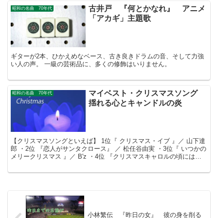
古井戸 『何とかなれ』 アニメ
昭和の名曲 70年代
「アカギ」主題歌
ギターが2本、ひかえめなベース、古き良きドラムの音、そして力強
い人の声。 一級の芸術品に、多くの修飾はいりません。
マイベスト・クリスマスソング
昭和の名曲 70年代
揺れる心とキャンドルの炎
【クリスマスソングといえば】 1位『 クリスマス・イブ 』／ 山下達
郎 ・2位 『恋人がサンタクロース』 ／ 松任谷由実 ・3位『 いつかの
メリークリスマス 』／ B'z ・4位 『クリスマスキャロルの頃には』/
稲垣潤一・・・ ...
小林繁伝 『昨日の女』 彼の身を削る