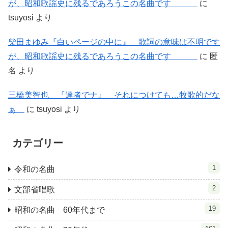
が、昭和歌謡史に残るであろうこの名曲です
に
tsuyosi
より
柴田まゆみ『白いページの中に』 歌詞の意味は不明です
が、昭和歌謡史に残るであろうこの名曲です
に
匿
名
より
三橋美智也 『達者でナ』 それにつけても…牧歌的だな
ぁ
に
tsuyosi
より
カテゴリー
1
令和の名曲
2
文部省唱歌
19
昭和の名曲 60年代まで