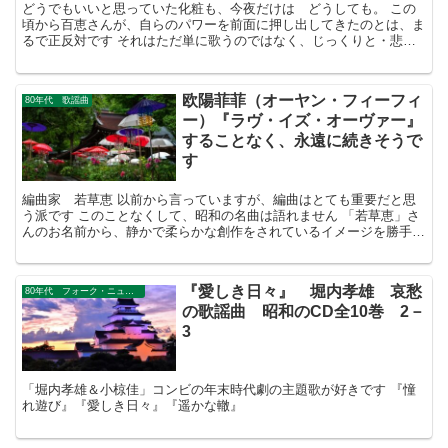
どうでもいいと思っていた化粧も、今夜だけは どうしても。 この
頃から百恵さんが、自らのパワーを前面に押し出してきたのとは、ま
るで正反対です それはただ単に歌うのではなく、じっくりと・悲し
気に・演じきるのです 昭和の大女優「桜田淳子」の誕生です
欧陽菲菲（オーヤン・フィーフィ
80年代 歌謡曲
ー）『ラヴ・イズ・オーヴァー』
することなく、永遠に続きそうで
す
編曲家 若草恵 以前から言っていますが、編曲はとても重要だと思
う派です このことなくして、昭和の名曲は語れません 「若草恵」さ
んのお名前から、静かで柔らかな創作をされているイメージを勝手に
持っていました 『かもめ...
『愛しき日々』 堀内孝雄 哀愁
80年代 フォーク・ニューミュージック
の歌謡曲 昭和のCD全10巻 2－
3
「堀内孝雄＆小椋佳」コンビの年末時代劇の主題歌が好きです 『憧
れ遊び』『愛しき日々』『遥かな轍』