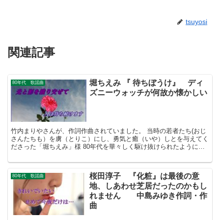
tsuyosi
関連記事
堀ちえみ 『 待ちぼうけ』 ディ
80年代 歌謡曲
ズニーウォッチが何故か懐かしい
竹内まりやさんが、作詞作曲されていました。 当時の若者たち(おじ
さんたちも）を虜（とりこ）にし、勇気と癒（いや）しとを与えてく
ださった「堀ちえみ」様 80年代を華々しく駆け抜けられたように、
今後もご活躍を期待しております。
桜田淳子 『化粧』は最後の意
80年代 歌謡曲
地、しあわせ芝居だったのかもし
れません 中島みゆき作詞・作
曲