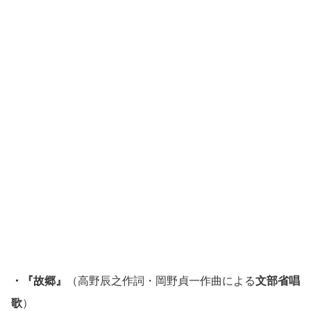
・『故郷』
（高野辰之作詞・岡野貞一作曲による
文部省唱
歌
）