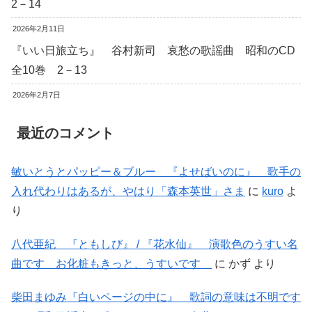
2－14
2026年2月11日
『いい日旅立ち』 谷村新司 哀愁の歌謡曲 昭和のCD
全10巻 2－13
2026年2月7日
最近のコメント
敏いとうとパッピー＆ブルー 『よせばいのに』 歌手の
入れ代わりはあるが、やはり「森本英世」さま
に
kuro
よ
り
八代亜紀 『ともしび』 / 『花水仙』 演歌色のうすい名
曲です お化粧もきっと、うすいです
に
かず
より
柴田まゆみ『白いページの中に』 歌詞の意味は不明です