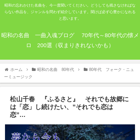
昭和の忘れかけた名曲を、今一度聞いてください。どうしても残さなければな
らない作品を、ジャンルを問わず紹介しています。聞けば必ず心豊かになれる
と思います。
昭和の名曲 一曲入魂ブログ 70年代～80年代の懐メ
ロ 200選（収まりきれないかも）
ホーム
昭和の名曲 80年代
80年代 フォーク・ニュ
ーミュージック
松山千春 『ふるさと』 それでも故郷に
は「恋」し続けたい、”それでも恋は
恋”…