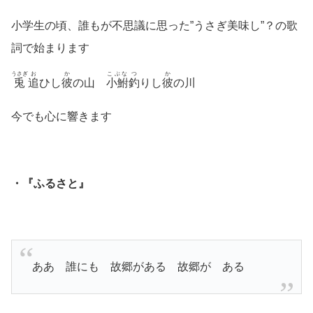
小学生の頃、誰もが不思議に思った”うさぎ美味し”？の歌
詞で始まります
うさぎ
お
か
こぶな
つ
か
兎
追
ひし
彼
の
山
小鮒
釣
りし
彼
の
川
今でも心に響きます
・『ふるさと』
ああ 誰にも 故郷がある 故郷が ある