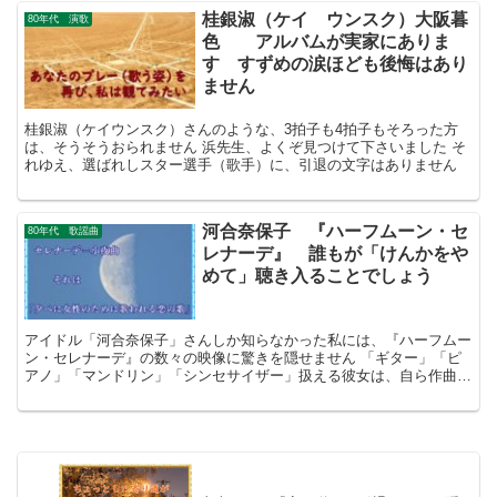
桂銀淑（ケイ ウンスク）大阪暮
80年代 演歌
色 アルバムが実家にありま
す すずめの涙ほども後悔はあり
ません
桂銀淑（ケイウンスク）さんのような、3拍子も4拍子もそろった方
は、そうそうおられません 浜先生、よくぞ見つけて下さいました そ
れゆえ、選ばれしスター選手（歌手）に、引退の文字はありません
河合奈保子 『ハーフムーン・セ
80年代 歌謡曲
レナーデ』 誰もが「けんかをや
めて」聴き入ることでしょう
アイドル「河合奈保子」さんしか知らなかった私には、『ハーフムー
ン・セレナーデ』の数々の映像に驚きを隠せません 「ギター」「ピ
アノ」「マンドリン」「シンセサイザー」扱える彼女は、自ら作曲
し、麗（うるわ）しの声と並外れた歌唱力で「セレナーデ」を表現さ
れます。