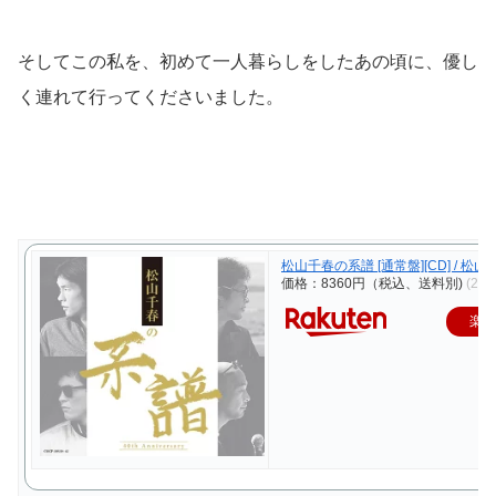
そしてこの私を、初めて一人暮らしをしたあの頃に、優し
く連れて行ってくださいました。
松山千春の系譜 [通常盤][CD] / 松山
価格：8360円（税込、送料別)
(202
楽天