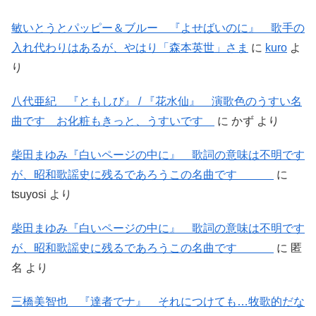
敏いとうとパッピー＆ブルー 『よせばいのに』 歌手の
入れ代わりはあるが、やはり「森本英世」さま
に
kuro
よ
り
八代亜紀 『ともしび』 / 『花水仙』 演歌色のうすい名
曲です お化粧もきっと、うすいです
に
かず
より
柴田まゆみ『白いページの中に』 歌詞の意味は不明です
が、昭和歌謡史に残るであろうこの名曲です
に
tsuyosi
より
柴田まゆみ『白いページの中に』 歌詞の意味は不明です
が、昭和歌謡史に残るであろうこの名曲です
に
匿
名
より
三橋美智也 『達者でナ』 それにつけても…牧歌的だな