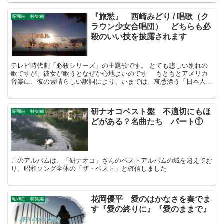
リーの声は、「ニーナ」と切なく呼びかけ続けていました
『旅愁』 西崎みどり / 唱歌（ク
昭和曲 特集編
ラウン少女合唱団） どちらも必
殺のいい技を披露されます
テレビ時代劇「必殺シリーズ」の主題歌です。 とても悲しい別れの
歌ですが、彼女が歌うとなぜか心地よいのです もともとアメリカ
音楽に、彼の素晴らしい訳詞により、いまでは、哀愁漂う「日本人の
心の歌」になりました（日本の歌百選）
研ナオコベスト盤 不適切にもほ
昭和曲 特集編
どがある？名曲たち パート①
このアルバムは、「研ナオコ」さんのベストアルバムの域を超えてお
り、昭和ソング全体の「ザ・ベスト」と確信しました
花岡優平 愛のはかなさを奏でま
昭和曲 特集編
す『愛の終りに』『愛のままで』