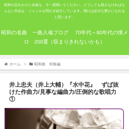
昭和の忘れかけた名曲を、今一度聞いてください。どうしても残さなければな
らない作品を、ジャンルを問わず紹介しています。聞けば必ず心豊かになれる
と思います。
昭和の名曲 一曲入魂ブログ 70年代～80年代の懐メ
ロ 200選（収まりきれないかも）
ホーム
昭和曲 特集編
井上忠夫（井上大輔）『水中花』 ずば抜
けた作曲力/見事な編曲力/圧倒的な歌唱力
①