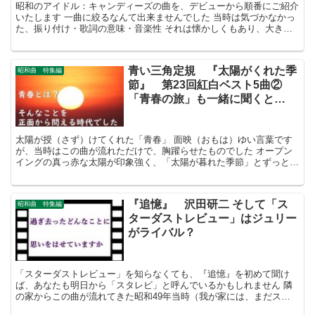
昭和のアイドル：キャンディーズの曲を、デビューから順番にご紹介
いたします 一曲に絞るなんて出来ませんでした 当時は気づかなかっ
た、振り付け・歌詞の意味・音楽性 それは懐かしくもあり、大きな
喜びでもあるのです
青い三角定規 『太陽がくれた季
昭和曲 特集編
節』 第23回紅白ベスト5曲②
「青春の旅」も一緒に聞くと…
太陽が授（さず）けてくれた「青春」 面映（おもは）ゆい言葉です
が、当時はこの曲が流れただけで、胸躍らせたものでした オープン
イングの真っ赤な太陽が印象強く、「太陽が暮れた季節」とずっと勘
違いしていました 何故白組枠なのか、微妙なNHK判断ですが、まぁ
人数も多いことですし・・・
『追憶』 沢田研二 そして「ス
昭和曲 特集編
ターダストレビュー」はジュリー
がライバル？
「スターダストレビュー」を知らなくても、『追憶』を初めて聞け
ば、あなたも明日から「スタレビ」と呼んでいるかもしれません 隣
の家からこの曲が流れてきた昭和49年当時（我が家には、まだステ
レオはなく、プラスチックの卓上プレーヤー)、風と共に伝わるジュ