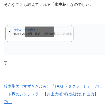
そんなことも教えてくれる
「水中花」
なのでした。
水中花 [ 井上忠夫 ]
価格：2194円（税込、送料無料)
(2019/10/18時点)
スクロールできます
了
鈴木聖美（すずききよみ）『TAXI （タクシー）』 バラ
ード界のシンデレラ 【井上大輔 ずば抜けた作曲力】
②