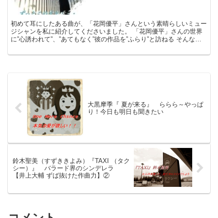
初めて耳にしたある曲が、「花岡優平」さんという素晴らしいミュー
ジシャンを私に紹介してくださいました。 「花岡優平」さんの世界
に”心誘われて”、”あてもなく”彼の作品を”ふらり”と訪ねる そんな密
かな幸せに、心躍らせている自分がいます。
大黒摩季『 夏が来る』 ららら～やっぱ
り！今日も明日も聞きたい
鈴木聖美（すずききよみ）『TAXI （タク
シー）』 バラード界のシンデレラ
【井上大輔 ずば抜けた作曲力】②
コメント