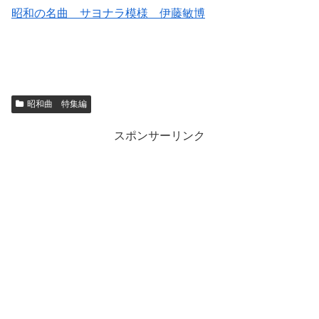
昭和の名曲 サヨナラ模様 伊藤敏博
昭和曲 特集編
スポンサーリンク