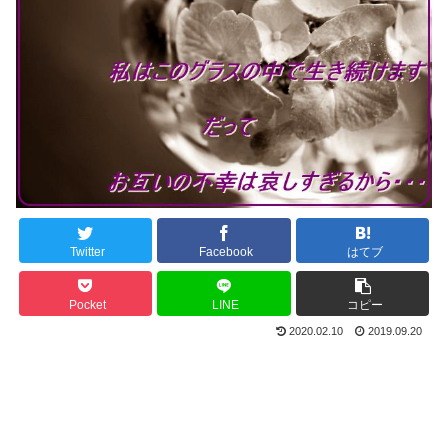
Twitter
Facebook
はてブ
Pocket
LINE
コピー
2020.02.10
2019.09.20