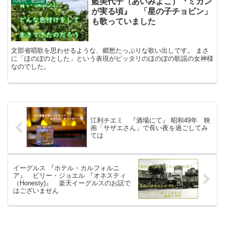
藍美代子（あいみよこ）『ミカン
70年代 歌謡曲
が実る頃』 「星の子チョビン」
も歌っていました
文部省唱歌を思わせるような、郷愁たっぷりな歌い出しです。 まさ
に「ほのぼのとした」という表現がピッタリのほのぼの歌謡の女神様
なのでした。
江利チエミ 『酒場にて』 昭和49年 映
画「サザエさん」で長い夜を過ごしてみ
ては
イーグルス 『ホテル・カルフォルニ
ア』 ビリー・ジョエル 『オネスティ
（Honesty)』 楽天イーグルスのお話で
はございません