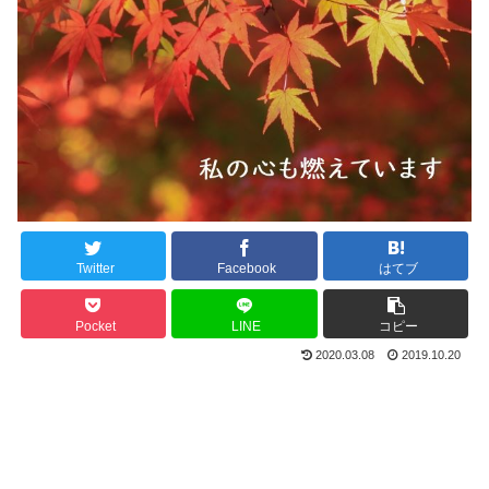
Twitter
Facebook
はてブ
Pocket
LINE
コピー
2020.03.08
2019.10.20