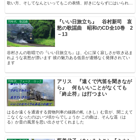
歌い方、そしてなんといってもこの表情、好きにならずにはいられま
せん。
『いい日旅立ち』 谷村新司 哀
70年代 歌謡曲
愁の歌謡曲 昭和のCD全10巻 2
－13
谷村さんの歌唱での『いい日旅立ち』は、心に深く寂しさが吹き込ま
れような哀愁が漂います 彼の魅力ある低音が遺憾なく発揮されてい
ます
アリス 『遠くで汽笛を聞きなが
70年代 フォーク・ロック
ら』 何もいいことがなくても
「終止符」は打つまい
はるか遠くを通過する貨物列車の線路の軋（きし）む音が、聞こえて
こなくなったのはいつ頃からでしょうか この曲は、そんな遥（は
る）か昔の風景を思い出させてくれました