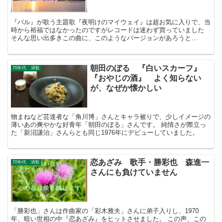
『パル』が歌う主題歌『夜明けのマイウェイ』は超お気に入りで、当
時から裕福ではなかったのですがレコードは迷わず買っていました
そんな思い出多きこの曲に、このようなバージョンがあろうと
は・・・
朝田のぼる 『白いスカーフ』
70年代 演歌
『おやじの酒』 よく知らない
が、なぜか懐かしい
物まねなど芸達者な「角川博」さんとキャラ被りで、少しイメージの
薄いあの爽やかな好青年「朝田のぼる」さんです。 純情さが際立っ
た「新沼謙治」さんらとも同じ1976年にデビューしていました。
恋あざみ 歌手・勝彩也 森進一
70年代 演歌
さんにも負けていません
「勝彩也」さんは作曲家の「彩木雅夫」さんに弟子入りし、1970
年、暗い世相の中『恋あざみ』をヒットさせました。 この声、この