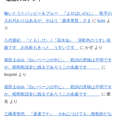
敏いとうとパッピー＆ブルー 『よせばいのに』 歌手の
入れ代わりはあるが、やはり「森本英世」さま
に
kuro
よ
り
八代亜紀 『ともしび』 / 『花水仙』 演歌色のうすい名
曲です お化粧もきっと、うすいです
に
かず
より
柴田まゆみ『白いページの中に』 歌詞の意味は不明です
が、昭和歌謡史に残るであろうこの名曲です
に
tsuyosi
より
柴田まゆみ『白いページの中に』 歌詞の意味は不明です
が、昭和歌謡史に残るであろうこの名曲です
に
匿
名
より
三橋美智也 『達者でナ』 それにつけても…牧歌的だな