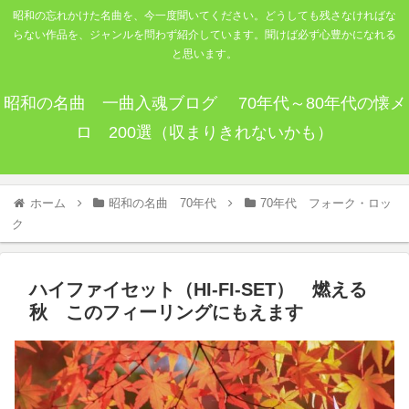
昭和の忘れかけた名曲を、今一度聞いてください。どうしても残さなければな
らない作品を、ジャンルを問わず紹介しています。聞けば必ず心豊かになれる
と思います。
昭和の名曲 一曲入魂ブログ 70年代～80年代の懐メ
ロ 200選（収まりきれないかも）
ホーム
昭和の名曲 70年代
70年代 フォーク・ロッ
ク
ハイファイセット（HI-FI-SET） 燃える
秋 このフィーリングにもえます