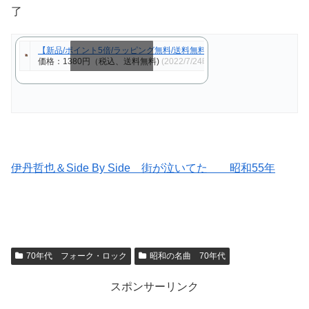
了
【新品/ポイント5倍/ラッピング無料/送料無料】フォーク＆ポップス ベスト
価格：1380円（税込、送料無料)
(2022/7/24時点)
スクロールできます
伊丹哲也＆Side By Side 街が泣いてた 昭和55年
70年代 フォーク・ロック
昭和の名曲 70年代
スポンサーリンク