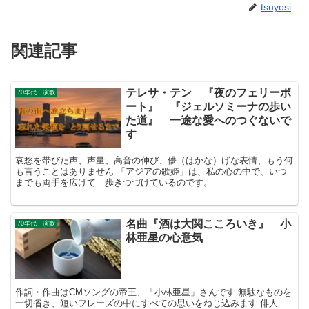
tsuyosi
関連記事
テレサ・テン 『夜のフェリーボ
70年代 演歌
ート』 『ジェルソミーナの歩い
た道』 一途な愛へのつぐないで
す
哀愁を帯びた声、声量、高音の伸び、儚（はかな）げな表情、もう何
も言うことはありません 「アジアの歌姫」は、私の心の中で、いつ
までも両手を広げて 歩きつづけているのです。
名曲『酒は大関こころいき』 小
70年代 演歌
林亜星の心意気
作詞・作曲はCMソングの帝王、「小林亜星」さんです 無駄なものを
一切省き、短いフレーズの中にすべての思いをねじ込みます 俳人