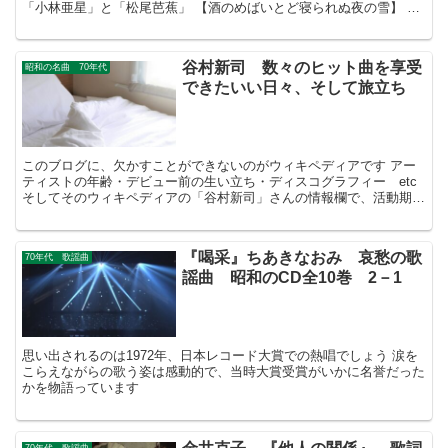
「小林亜星」と「松尾芭蕉」 【酒のめばいとど寝られぬ夜の雪】 普
段は人と人の社会から遠ざ...
谷村新司 数々のヒット曲を享受
昭和の名曲 70年代
できたいい日々、そして旅立ち
このブログに、欠かすことができないのがウィキペディアです アー
ティストの年齢・デビュー前の生い立ち・ディスコグラフィー etc
そしてそのウィキペディアの「谷村新司」さんの情報欄で、活動期間
が「1965－2023」と閉じられてし...
『喝采』ちあきなおみ 哀愁の歌
70年代 歌謡曲
謡曲 昭和のCD全10巻 2－1
思い出されるのは1972年、日本レコード大賞での熱唱でしょう 涙を
こらえながらの歌う姿は感動的で、当時大賞受賞がいかに名誉だった
かを物語っています
70年代 歌謡曲