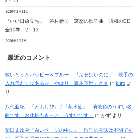
2－14
2026年2月11日
『いい日旅立ち』 谷村新司 哀愁の歌謡曲 昭和のCD
全10巻 2－13
2026年2月7日
最近のコメント
敏いとうとパッピー＆ブルー 『よせばいのに』 歌手の
入れ代わりはあるが、やはり「森本英世」さま
に
kuro
よ
り
八代亜紀 『ともしび』 / 『花水仙』 演歌色のうすい名
曲です お化粧もきっと、うすいです
に
かず
より
柴田まゆみ『白いページの中に』 歌詞の意味は不明です