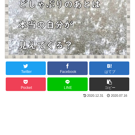
Twitter
Facebook
はてブ
Pocket
LINE
コピー
2020.12.31
2020.07.16