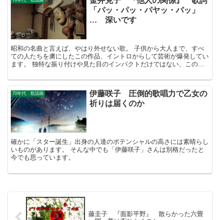
金井克子 『他人の関係』 歌詞
「パッ・パッ・パヤッ・パッ」
… 深いです
昭和の名曲と言えば、やはり外せない歌。 子供から大人まで、すべ
ての人たちを虜にしたこの作品、イントロからして芸術が爆発してい
ます。 独特な振り付けや見た目のインパクトだけではない、この歌
の魅力とはいったい何だったのだでしょうか・・・
伊藤咲子 圧倒的歌唱力で乙女の
70年代 歌謡曲
祈りは届くのか
確かに「スター誕生」出身の人達のポテンシャルの高さには素晴らし
いものがあります。 そんな中でも「伊藤咲子」さんは別格だったと
今でも思っています。
藤圭子 『面影平野』 散らかった六畳