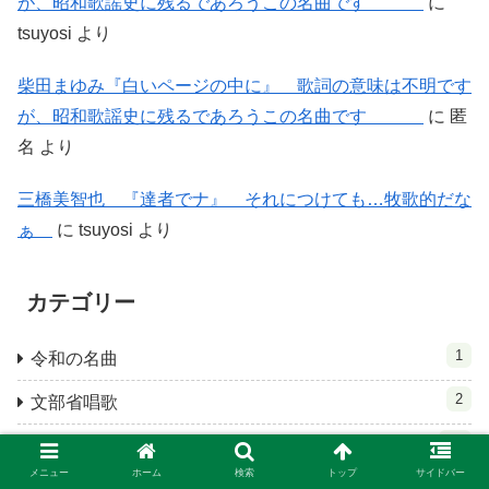
が、昭和歌謡史に残るであろうこの名曲です
に
tsuyosi
より
柴田まゆみ『白いページの中に』 歌詞の意味は不明です
が、昭和歌謡史に残るであろうこの名曲です
に
匿
名
より
三橋美智也 『達者でナ』 それにつけても…牧歌的だな
ぁ
に
tsuyosi
より
カテゴリー
1
令和の名曲
2
文部省唱歌
19
昭和の名曲 60年代まで
メニュー
ホーム
検索
トップ
サイドバー
161