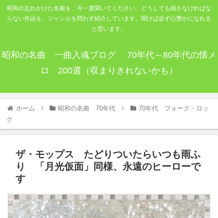
昭和の忘れかけた名曲を、今一度聞いてください。どうしても残さなければな
らない作品を、ジャンルを問わず紹介しています。聞けば必ず心豊かになれる
と思います。
昭和の名曲 一曲入魂ブログ 70年代～80年代の懐メ
ロ 200選（収まりきれないかも）
ホーム
昭和の名曲 70年代
70年代 フォーク・ロッ
ク
ザ・モップス たどりついたらいつも雨ふ
り 「月光仮面」同様、永遠のヒーローで
す