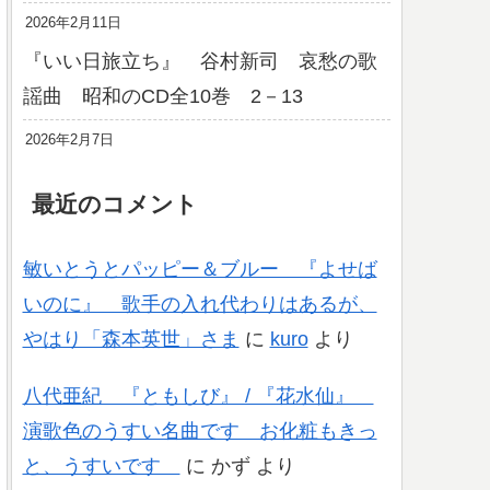
2026年2月11日
『いい日旅立ち』 谷村新司 哀愁の歌
謡曲 昭和のCD全10巻 2－13
2026年2月7日
最近のコメント
敏いとうとパッピー＆ブルー 『よせば
いのに』 歌手の入れ代わりはあるが、
やはり「森本英世」さま
に
kuro
より
八代亜紀 『ともしび』 / 『花水仙』
演歌色のうすい名曲です お化粧もきっ
と、うすいです
に
かず
より