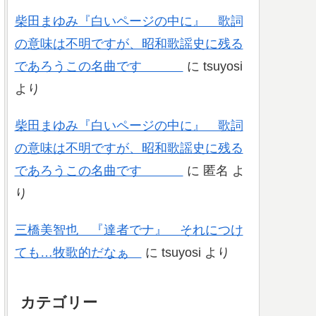
柴田まゆみ『白いページの中に』 歌詞
の意味は不明ですが、昭和歌謡史に残る
であろうこの名曲です
に
tsuyosi
より
柴田まゆみ『白いページの中に』 歌詞
の意味は不明ですが、昭和歌謡史に残る
であろうこの名曲です
に
匿名
よ
り
三橋美智也 『達者でナ』 それにつけ
ても…牧歌的だなぁ
に
tsuyosi
より
カテゴリー