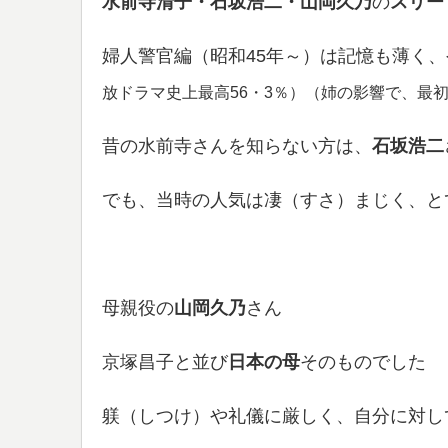
水前寺清子・石坂浩二・山岡久乃
の
スリー
婦人警官編（昭和45年～）は記憶も薄く、
放ドラマ史上最高56・3％）（姉の影響で、最
昔の水前寺さんを知らない方は、
石坂浩二
でも、当時の人気は凄（すさ）まじく、と
母親役の
山岡久乃
さん
京塚昌子と並び
日本の母
そのものでした
躾（しつけ）や礼儀に厳しく、自分に対し