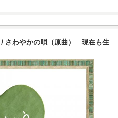
/ さわやかの唄（原曲） 現在も生
」