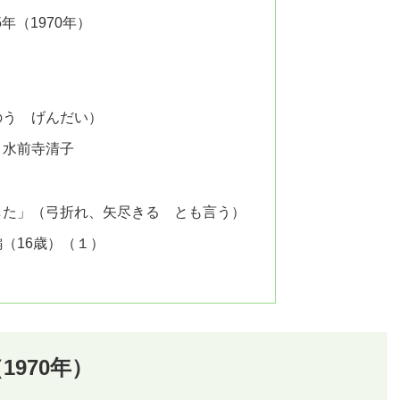
年（1970年）
」
のう げんだい）
 水前寺清子
した」（弓折れ、矢尽きる とも言う）
（16歳）（１）
970年）