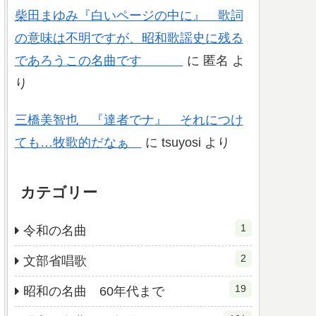
柴田まゆみ『白いページの中に』 歌詞
の意味は不明ですが、昭和歌謡史に残る
であろうこの名曲です
に
匿名
よ
り
三橋美智也 『達者でナ』 それにつけ
ても…牧歌的だなぁ
に
tsuyosi
より
カテゴリー
1
令和の名曲
2
文部省唱歌
19
昭和の名曲 60年代まで