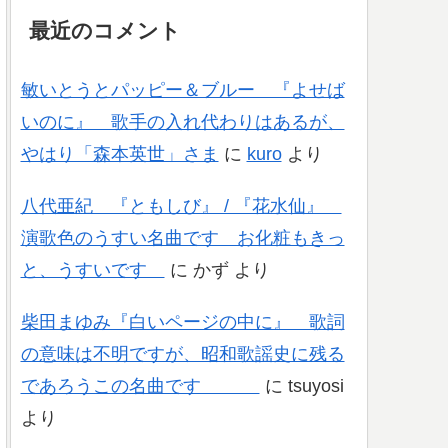
最近のコメント
敏いとうとパッピー＆ブルー 『よせば
いのに』 歌手の入れ代わりはあるが、
やはり「森本英世」さま
に
kuro
より
八代亜紀 『ともしび』 / 『花水仙』
演歌色のうすい名曲です お化粧もきっ
と、うすいです
に
かず
より
柴田まゆみ『白いページの中に』 歌詞
の意味は不明ですが、昭和歌謡史に残る
であろうこの名曲です
に
tsuyosi
より