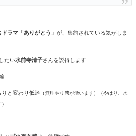
名ドラマ「ありがとう」
が、集約されている気がしま
したい
水前寺清子
さんを説得します
編
らりと変わり低迷
（無理やり感が漂います）
（やはり、水
す）