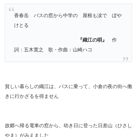
香春岳 バスの窓から中学の 屋根も涙で ぼや
けとる
『織江の唄』
作
詞：五木寛之 歌・作曲：山崎ハコ
貧しい暮らしの織江は、バスに乗って、小倉の夜の街へ働
きに行かざるを得ません
故郷へ帰る電車の窓から、幼き日に登った日差山（ひさし
やま）がみえました