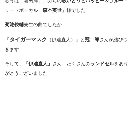
歌うは「新田洋」、のちの
敏いとうとハッピー＆ブルー
・
リードボーカル
「森本英世」
様でした
菊池俊輔
先生の曲でしたか
タイガーマスク
「
（
伊達直人）
」と
冠二郎
さんが結びつ
きます
そして、
「伊達直人」
さん、たくさんの
ランドセル
をあり
がとうございました