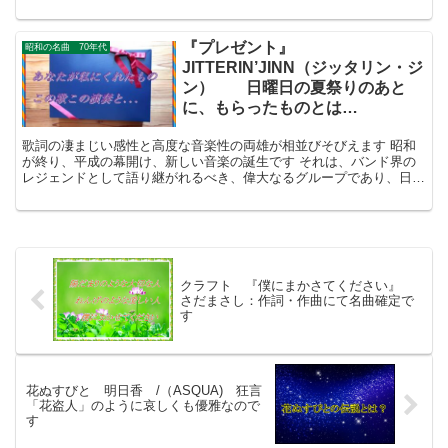
りへと、大きく歩み始めるのでした。
『プレゼント』
昭和の名曲 70年代
JITTERIN’JINN（ジッタリン・ジ
ン） 日曜日の夏祭りのあと
に、もらったものとは…
歌詞の凄まじい感性と高度な音楽性の両雄が相並びそびえます 昭和
が終り、平成の幕開け、新しい音楽の誕生です それは、バンド界の
レジェンドとして語り継がれるべき、偉大なるグループであり、日本
が世界に誇れるバンドの出現だったのです
クラフト 『僕にまかさてください』
さだまさし：作詞・作曲にて名曲確定で
す
花ぬすびと 明日香 /（ASQUA) 狂言
「花盗人」のように哀しくも優雅なので
す