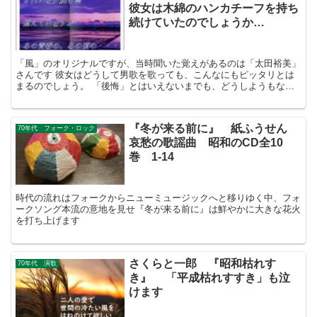
彼女は木綿のハンカチーフを持ち
続けていたのでしょうか…
「風」のオリジナルですが、当時聞いた覚えがあるのは「太田裕美」
さんです 彼女はどうして男歌を歌っても、こんなにもピッタリとは
まるのでしょう。 「後悔」とはいえないまでも、どうしようもない
「心残り感」を、昔の思い出や郷愁を織り交ぜて、「伊勢正三」さん
は昭和史に残る傑作を私たちに魅せてくれます。
『冬が来る前に』 紙ふうせん
70年代 フォーク・ロック
哀愁の歌謡曲 昭和のCD全10
巻 1-14
時代の流れはフォークからニューミュージックへと移りゆく中、フォ
ークソング本流の意地を見せ『冬が来る前に』は鮮やかに大きな花火
を打ち上げます
さくらと一郎 『昭和枯れすゝ
70年代 演歌
き』 「平成枯れすすき」も泣
けます