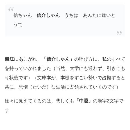
信ちゃん
信介しゃん
うちは あんたに逢いと
うて
織江
にあこがれ、
「信介しゃん」
の呼び方に、私のすべて
を持っていかれました
（当然、大学にも通わず、引きこも
り状態です）（文庫本が、本棚をすごい勢いで占拠すると
共に、怠惰（たいだ）な生活に占領されていくのです）
徐々に見えてくるのは、悲しくも
「中退」
の漢字2文字で
す