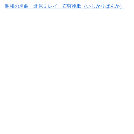
昭和の名曲 北原ミレイ 石狩挽歌（いしかりばんか）