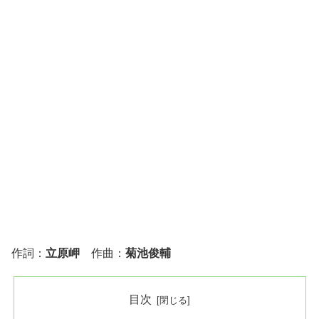
作詞：
立原岬
作曲：
菊池俊輔
目次