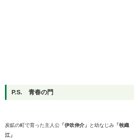
P.S. 青春の門
炭鉱の町で育った主人公
「伊吹伸介」
と幼なじみ
「牧織
江」