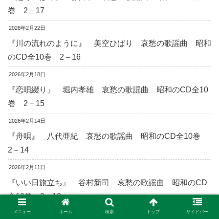
巻 2－17
2026年2月22日
『川の流れのように』 美空ひばり 哀愁の歌謡曲 昭和
のCD全10巻 2－16
2026年2月18日
『恋唄綴り』 堀内孝雄 哀愁の歌謡曲 昭和のCD全10
巻 2－15
2026年2月14日
『舟唄』 八代亜紀 哀愁の歌謡曲 昭和のCD全10巻
2－14
2026年2月11日
『いい日旅立ち』 谷村新司 哀愁の歌謡曲 昭和のCD
全10巻 2－13
メニュー
ホーム
検索
トップ
サイドバー
2026年2月7日