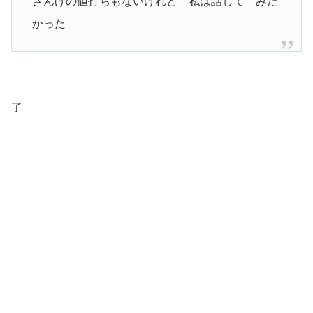
ざんげの値打ちもないけれど 私は話して みた
かった
了