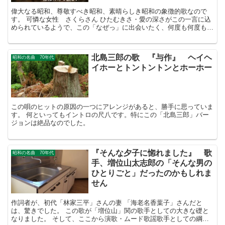
偉大なる昭和、尊敬すべき昭和、素晴らしき昭和の象徴的歌なので
す。 可憐な女性 さくらさん ひたむきさ・愛の深さがこの一言に込
められているようで、この「なぜっ」に出会いたく、何度も何度も聴
かせていただいています。
北島三郎の歌 『与作』 ヘイヘ
昭和の名曲 70年代
イホーとトントントンとホーホー
この唄のヒットの原因の一つにアレンジがあると、勝手に思っていま
す。 何といってもイントロの尺八です。特にこの「北島三郎」バー
ジョンは絶品なのでした。
『そんな夕子に惚れました』 歌
昭和の名曲 70年代
手、増位山太志郎の「そんな男の
ひとりごと」だったのかもしれま
せん
作詞者が、初代「林家三平」さんの妻 「海老名香葉子」さんだと
は、驚きでした。 この歌が「増位山」関の歌手としての大きな礎と
なりました。 そして、ここから演歌・ムード歌謡歌手としての綱取