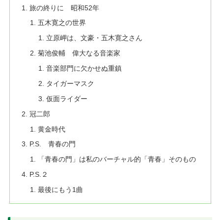
旅の終りに 昭和52年
五木寛之の世界
立原岬は、文豪・五木寛之さん
菊池俊輔 偉大なる音楽家
音楽部門に欠かせぬ重鎮
タイガーマスク
仮面ライダー
冠二郎
黄金時代
P.S. 青春の門
「青春の門」は私のバーチャル的「青春」そのもの
P.S.２
最後にもう1曲