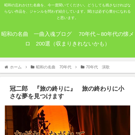
昭和の忘れかけた名曲を、今一度聞いてください。どうしても残さなければな
らない作品を、ジャンルを問わず紹介しています。聞けば必ず心豊かになれる
と思います。
昭和の名曲 一曲入魂ブログ 70年代～80年代の懐メ
ロ 200選（収まりきれないかも）
ホーム
昭和の名曲 70年代
70年代 演歌
冠二郎 『旅の終りに』 旅の終わりに小
さな夢を見つけます