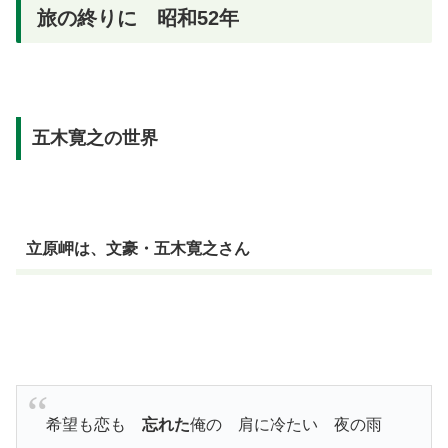
旅の終りに 昭和52年
五木寛之の世界
立原岬は、文豪・五木寛之さん
希望も恋も
忘れた
俺の 肩に冷たい 夜の雨