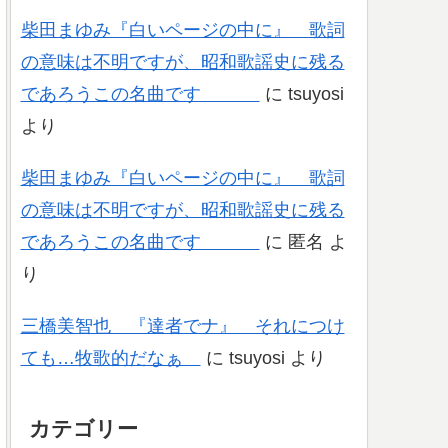
柴田まゆみ『白いページの中に』 歌詞
の意味は不明ですが、昭和歌謡史に残る
であろうこの名曲です
に
tsuyosi
より
柴田まゆみ『白いページの中に』 歌詞
の意味は不明ですが、昭和歌謡史に残る
であろうこの名曲です
に
匿名
よ
り
三橋美智也 『達者でナ』 それにつけ
ても…牧歌的だなぁ
に
tsuyosi
より
カテゴリー