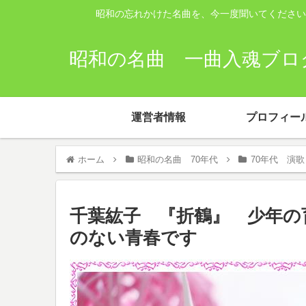
昭和の忘れかけた名曲を、今一度聞いてください
昭和の名曲 一曲入魂ブログ
運営者情報
プロフィー
ホーム
昭和の名曲 70年代
70年代 演歌
千葉紘子 『折鶴』 少年の
のない青春です