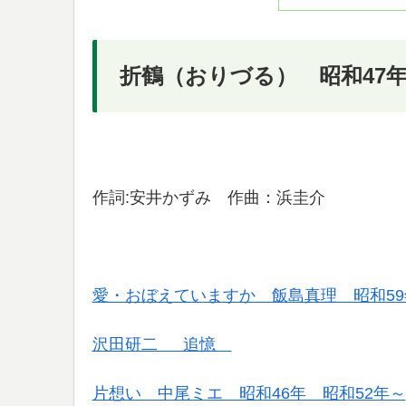
折鶴（おりづる） 昭和47年（
作詞:安井かずみ 作曲：浜圭介
愛・おぼえていますか 飯島真理 昭和59
沢田研二 追憶
片想い 中尾ミエ 昭和46年 昭和52年～