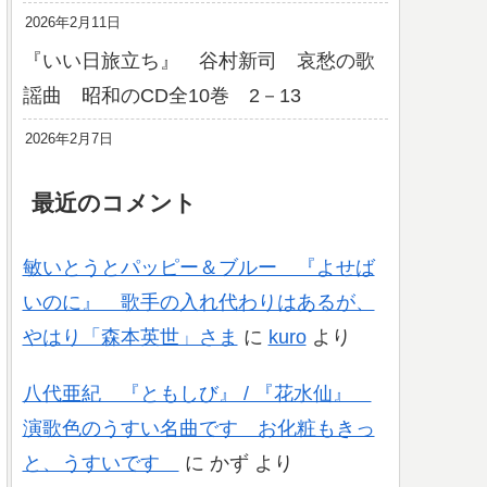
2026年2月11日
『いい日旅立ち』 谷村新司 哀愁の歌
謡曲 昭和のCD全10巻 2－13
2026年2月7日
最近のコメント
敏いとうとパッピー＆ブルー 『よせば
いのに』 歌手の入れ代わりはあるが、
やはり「森本英世」さま
に
kuro
より
八代亜紀 『ともしび』 / 『花水仙』
演歌色のうすい名曲です お化粧もきっ
と、うすいです
に
かず
より