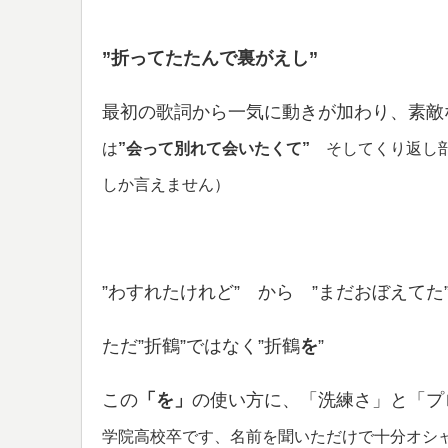
”折ってたたんで裏がえし”
最初の歌詞から一気に動きが加わり、素敵
は
”会って別れて会いたくて”
そしてくり返し
しか言えません）
”わすれたけれど” から ”まだおぼえてた
ただ”折鶴”ではなく”折鶴
を
”
この
「を」
の使い方に、「洗練さ」と「プ
学院高校卒です、名前を聞いただけで十分オシ